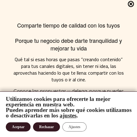
Comparte tiempo de calidad con los tuyos
Porque tu negocio debe darte tranquilidad y
mejorar tu vida
Qué tal si esas horas que pasas “creando contenido”
para tus canales digitales, sin tener ni idea, las
aprovechas haciendo lo que te llena: compartir con los
tuyos o ir al cine.
Conoce las propuestas y delega, porque puedes
ser más productivo en lo tuyo y disfrutar de tu
Utilizamos cookies para ofrecerte la mejor
experiencia en nuestra web.
tiempo, es lo único que cuando se va, no vuelve.
Puedes aprender más sobre qué cookies utilizamos
QUIERO SABER MÁS
o desactivarlas en los
ajustes
.
1
Aceptar
Rechazar
Ajustes