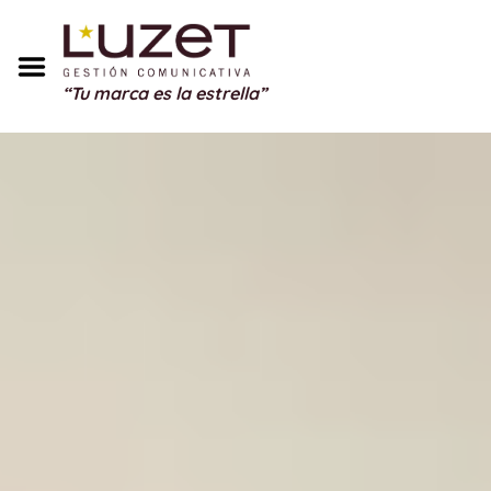
Inicio
Sobre Mí
“Tu marca es la estrella”
Servicios
Portfolio
Blog
Testimonios
Regalos
Contacto