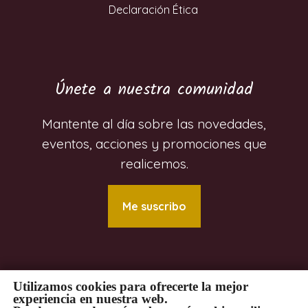
Declaración Ética
Únete a nuestra comunidad
Mantente al día sobre las novedades,
eventos, acciones y promociones que
realicemos.
Me suscribo
Utilizamos cookies para ofrecerte la mejor
experiencia en nuestra web.
© 2024 Luzet Gestión Comunicativa. Todos los