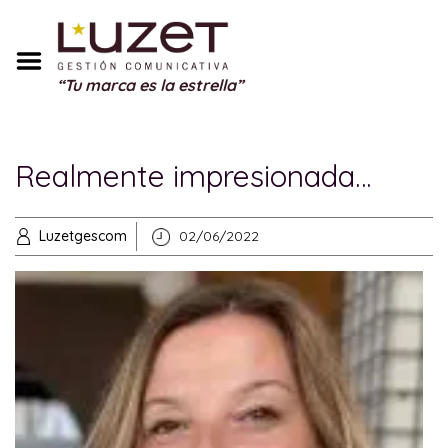
Inicio
Sobre Mí
“Tu marca es la estrella”
Servicios
Portfolio
Realmente impresionada…
Blog
Testimonios
Luzetgescom
02/06/2022
Regalos
Contacto