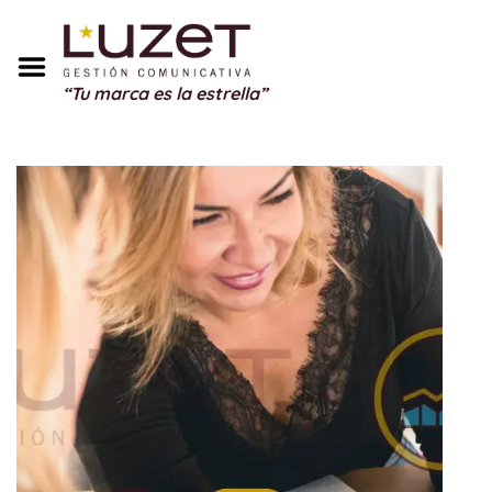
Inicio
Sobre Mí
“Tu marca es la estrella”
Servicios
Portfolio
Blog
Testimonios
Regalos
Contacto