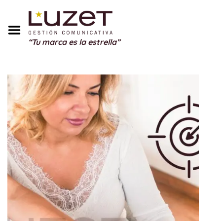
Inicio
Sobre Mí
“Tu marca es la estrella”
Servicios
Portfolio
Blog
Testimonios
Regalos
Contacto