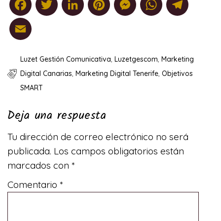
Facebook
Twitter
LinkedIn
Pinterest
Messenger
Whats
Tel
Email
Luzet Gestión Comunicativa
,
Luzetgescom
,
Marketing
Digital Canarias
,
Marketing Digital Tenerife
,
Objetivos
SMART
Deja una respuesta
Tu dirección de correo electrónico no será
publicada.
Los campos obligatorios están
marcados con
*
Comentario
*