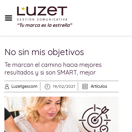
Inicio
Sobre Mí
“Tu marca es la estrella”
Servicios
Portfolio
No sin mis objetivos
Blog
Te marcan el camino hacia mejores
Testimonios
resultados y si son SMART, mejor
Regalos
Luzetgescom
19/02/2021
Artículos
Contacto