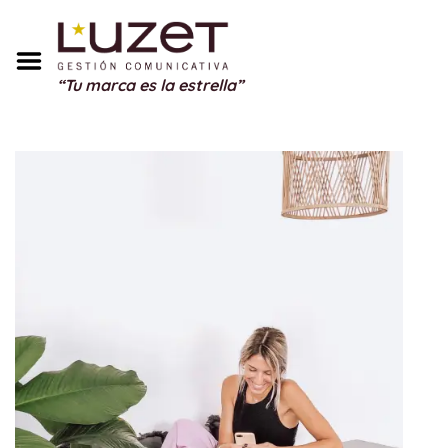
Inicio
Sobre Mí
“Tu marca es la estrella”
Servicios
Portfolio
Blog
Testimonios
Regalos
Contacto