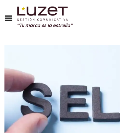
Inicio
Sobre Mí
“Tu marca es la estrella”
Servicios
Portfolio
Blog
Testimonios
Regalos
Contacto