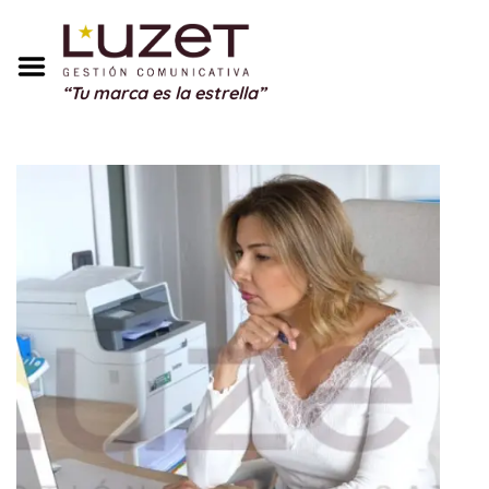
Inicio
Sobre Mí
“Tu marca es la estrella”
Servicios
Portfolio
Blog
Testimonios
Regalos
Contacto