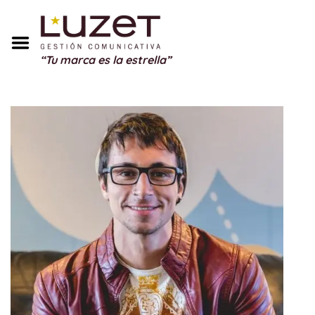
Inicio
Sobre Mí
“Tu marca es la estrella”
Servicios
Portfolio
Blog
Testimonios
Regalos
Contacto