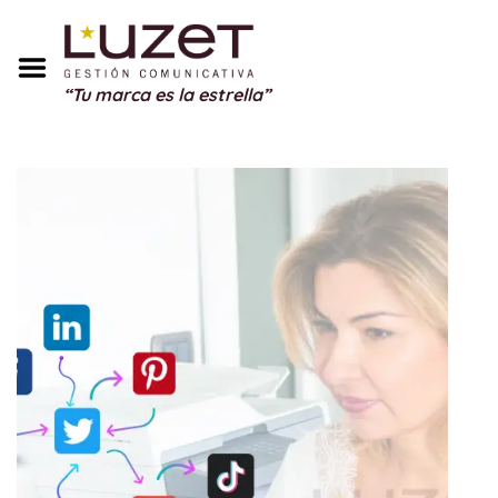
Inicio
Sobre Mí
“Tu marca es la estrella”
Servicios
Portfolio
Blog
Testimonios
Regalos
Contacto