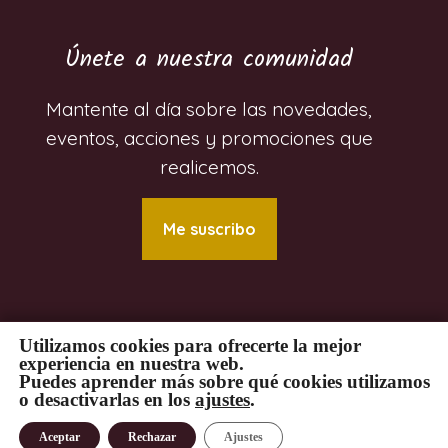
Únete a nuestra comunidad
Mantente al día sobre las novedades,
eventos, acciones y promociones que
realicemos.
Me suscribo
Utilizamos cookies para ofrecerte la mejor
experiencia en nuestra web.
© 2024 Luzet Gestión Comunicativa. Todos
Puedes aprender más sobre qué cookies utilizamos
los derechos reservados. Desarrollada por
o desactivarlas en los
ajustes
.
Carlos Soriano
Privacidad
|
Aviso Legal
|
Cookies
Aceptar
Rechazar
Ajustes