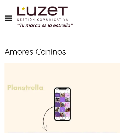
Inicio
Sobre Mí
“Tu marca es la estrella”
Servicios
Portfolio
Amores Caninos
Blog
Testimonios
Regalos
Contacto