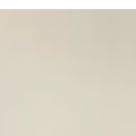
Inicio
Sobre Mí
Servicios
Estrategias de
Marketing Digital
Social Media Mark
eting
Curación de Conte
nidos
Contenido para
tus Redes Social
es
PackExpress
PlanStrella