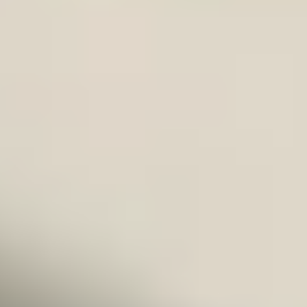
Contenido para tu
Sitio Web
Email Marketing
Copywriting
Sitio Web
ADS
Mentorias
Talleres para Grup
os
Portfolio
Blog