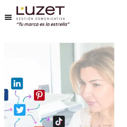
Inicio
Sobre Mí
“Tu marca es la estrella”
Servicios
Portfolio
Blog
Testimonios
Regalos
Contacto