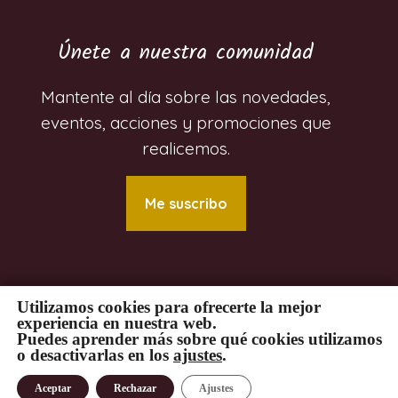
Únete a nuestra comunidad
Mantente al día sobre las novedades,
eventos, acciones y promociones que
realicemos.
Me suscribo
Utilizamos cookies para ofrecerte la mejor
experiencia en nuestra web.
© 2024 Luzet Gestión Comunicativa. Todos
Puedes aprender más sobre qué cookies utilizamos
los derechos reservados. Desarrollada por
o desactivarlas en los
ajustes
.
Carlos Soriano
Privacidad
|
Aviso Legal
|
Cookies
Aceptar
Rechazar
Ajustes