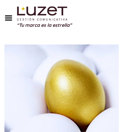
Inicio
Sobre Mí
“Tu marca es la estrella”
Servicios
Portfolio
Blog
Testimonios
Regalos
Contacto