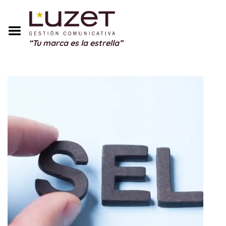
Inicio
Sobre Mí
“Tu marca es la estrella”
Servicios
Portfolio
Blog
Testimonios
Regalos
Contacto