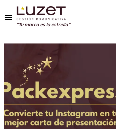
Inicio
Sobre Mí
“Tu marca es la estrella”
Servicios
Portfolio
Blog
Testimonios
Regalos
Contacto