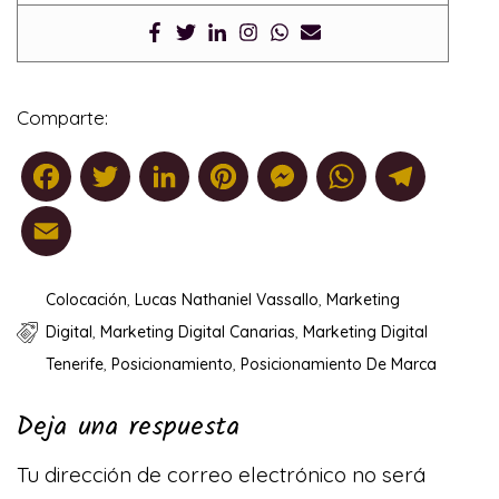
Comparte:
Facebook
Twitter
LinkedIn
Pinterest
Messenger
Whats
Tel
Email
Colocación
,
Lucas Nathaniel Vassallo
,
Marketing
Digital
,
Marketing Digital Canarias
,
Marketing Digital
Tenerife
,
Posicionamiento
,
Posicionamiento De Marca
Deja una respuesta
Tu dirección de correo electrónico no será