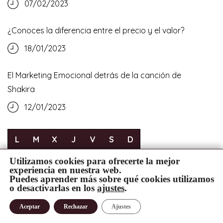
07/02/2023
¿Conoces la diferencia entre el precio y el valor?
18/01/2023
El Marketing Emocional detrás de la canción de
Shakira
12/01/2023
L
M
X
J
V
S
D
1
2
Utilizamos cookies para ofrecerte la mejor
experiencia en nuestra web.
3
4
5
6
7
8
9
Puedes aprender más sobre qué cookies utilizamos
o desactivarlas en los
ajustes
.
1
10
11
12
13
14
15
16
Aceptar
Rechazar
Ajustes
17
18
19
20
21
22
23