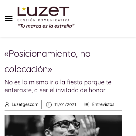
Inicio
Sobre Mí
“Tu marca es la estrella”
Servicios
Portfolio
«Posicionamiento, no
Blog
colocación»
Testimonios
No es lo mismo ir a la fiesta porque te
Regalos
enteraste, a ser el invitado de honor
Contacto
Luzetgescom
11/01/2021
Entrevistas